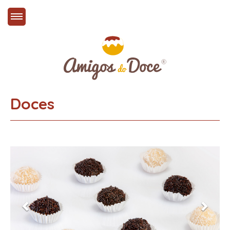
Doces
Brigadeiros e Docinhos de côco
Brigadeiros - Base de leite condensado e chocolate
Docinhos de côco - Base de leite condensado e côco
Previous
Next